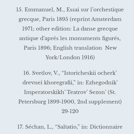
15. Emmanuel, M., Essai sur l’orchestique
grecque, Paris 1895 (reprint Amsterdam
1971; other edition: La danse grecque
antique d’après les monuments figurés,
Paris 1896; English translation New
York/London 1916)
16. Svetlov, V., “Istoricheskii ocherk’
drevnei khoregrafii,” in: Ezhegodnik’
Imperatorskikh’ Teatrov’ Sezon’ (St.
Petersburg 1899‑1900, 2nd supple­ment)
29‑120
17. Séchan, L., “Saltatio,” in: Dictionnaire