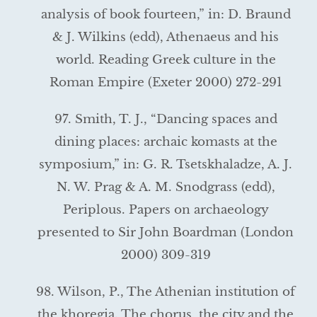
analysis of book fourteen,” in: D. Braund
& J. Wilkins (edd), Athenaeus and his
world. Reading Greek culture in the
Roman Empire (Exeter 2000) 272-291
97. Smith, T. J., “Dancing spaces and
dining places: archaic komasts at the
symposium,” in: G. R. Tsetskhaladze, A. J.
N. W. Prag & A. M. Snodgrass (edd),
Periplous. Papers on archaeology
presented to Sir John Boardman (London
2000) 309-319
98. Wilson, P., The Athenian institution of
the khoregia. The chorus, the city and the