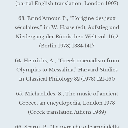
(partial English translation, London 1997)
63. Brind’Amour, P., “L’origine des jeux
séculaires,” in: W. Haase (ed), Aufstieg und
Niedergang der Römischen Welt vol. 16,2
(Berlin 1978) 1334‑1417
64. Henrichs, A., “Greek maenadism from
Olympias to Messalina,” Harvard Studies
in Classical Philology 82 (1978) 121‑160
65. Michaelides, S., The music of ancient
Greece, an encyclope­dia, London 1978
(Greek translation Athens 1989)
66. Scarpi, P., “La pyrriche o le armi della